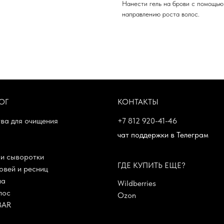
Нанести гель на брови с помощью
направлению роста волос.
ОГ
КОНТАКТЫ
ва для очищения
+7 812 920-41-46
чат поддержки в Телеграм
и сыворотки
ГДЕ КУПИТЬ ЕЩЕ?
овей и ресниц
ла
Wildberries
лос
Ozon
BAR