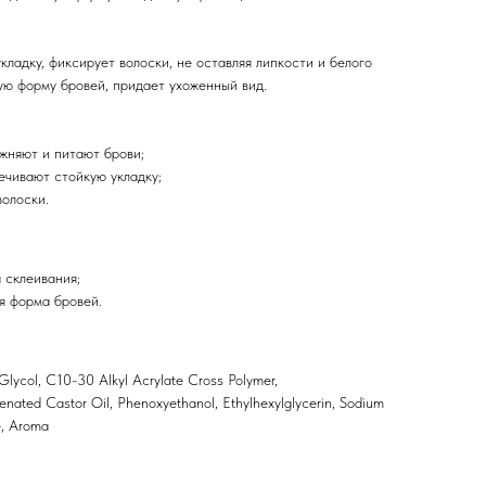
кладку, фиксирует волоски, не оставляя липкости и белого
ую форму бровей, придает ухоженный вид.
жняют и питают брови;
чивают стойкую укладку;
волоски.
 склеивания;
я форма бровей.
lycol, C10-30 Alkyl Acrylate Cross Polymer,
enated Castor Oil, Phenoxyethanol, Ethylhexylglycerin, Sodium
e, Aroma