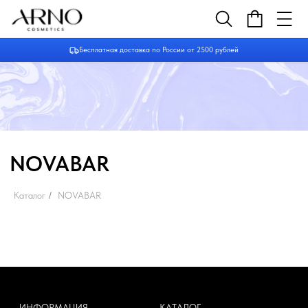
Бесплатная доставка по России от 2500 рублей
NOVABAR
Каталог
/
NOVABAR
ИНФОРМАЦИЯ
КАТАЛОГ
О нас
Средства для очищения
Доставка и оплата
Тоники
Сертификаты
Маски
Кремы и сыворотки
Для бровей и ресниц
Для тела
Для волос