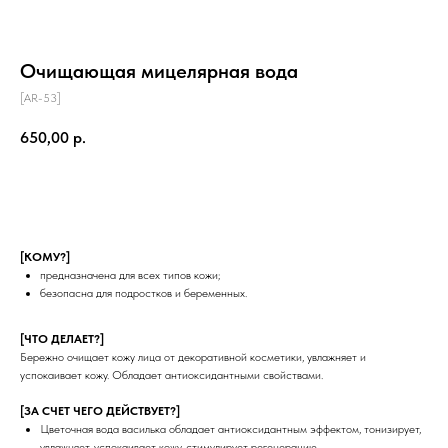
Очищающая мицелярная вода
[AR-53]
650,00
р.
КУПИТЬ
[КОМУ?]
предназначена для всех типов кожи;
безопасна для подростков и беременных.
[ЧТО ДЕЛАЕТ?]
Бережно очищает кожу лица от декоративной косметики, увлажняет и
успокаивает кожу. Обладает антиоксидантными свойствами.
[ЗА СЧЕТ ЧЕГО ДЕЙСТВУЕТ?]
Цветочная вода василька обладает антиоксидантным эффектом, тонизирует,
увлажняет, успокаивает кожу, стимулирует регенерацию.