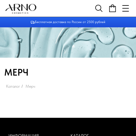
Бесплатная доставка по России от 2500 рублей
МЕРЧ
Каталог
/
Мерч
ИНФОРМАЦИЯ
КАТАЛОГ
О нас
Средства для очищения
Доставка и оплата
Тоники
Сертификаты
Маски
Кремы и сыворотки
Для бровей и ресниц
Для тела
Для волос