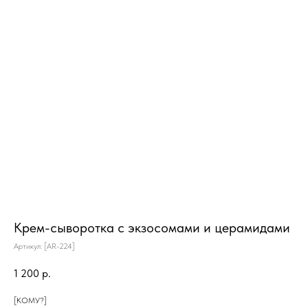
Крем-сыворотка с экзосомами и церамидами
Артикул:
[AR-224]
1 200
р.
[КОМУ?]