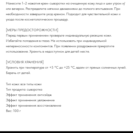
Нанесите 1–2 нажатия крем-сыворотки на очищенную кожу лица и шеи утром и/
ГДЕ КУПИТЬ ЕЩЕ?
или вечером. Распределите мягкими движениями до полного впитывания. При
Wildberries
необходимости завершите уход кремом. Подходит для чувствительной кожи и
Ozon
ухода после косметологических процедур.
[МЕРЫ ПРЕДОСТОРОЖНОСТИ]
КОНТАКТЫ
Перед первым применением проверьте индивидуальную реакцию кожи.
+7 812 920-41-46
ARNO COSMETICS ®
чат поддержки в Телеграм
Избегайте попадания в глаза. Не использовать при индивидуальной
Все права защищены
непереносимости компонентов. При появлении раздражения прекратите
использование. Хранить в недоступном для детей месте.
[УСЛОВИЯ ХРАНЕНИЯ]
Хранить при температуре от +5 °С до +25 °С, вдали от прямых солнечных лучей.
Беречь от детей.
Тип кожи: все типы кожи
Тип продукта: сыворотка
Эффект применения: антиэйдж
Эффект применения: увлажнение
Эффект применения: восстановление
Вес: 100 г