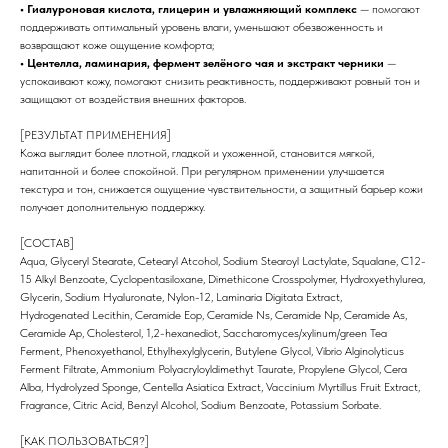
• Гиалуроновая кислота, глицерин и увлажняющий комплекс
— помогают
поддерживать оптимальный уровень влаги, уменьшают обезвоженность и
возвращают коже ощущение комфорта;
• Центелла, ламинария, фермент зелёного чая и экстракт черники
—
успокаивают кожу, помогают снизить реактивность, поддерживают ровный тон и
защищают от воздействия внешних факторов.
[РЕЗУЛЬТАТ ПРИМЕНЕНИЯ]
Кожа выглядит более плотной, гладкой и ухоженной, становится мягкой,
напитанной и более спокойной. При регулярном применении улучшается
текстура и тон, снижается ощущение чувствительности, а защитный барьер кожи
получает дополнительную поддержку.
[СОСТАВ]
Aqua, Glyceryl Stearate, Cetearyl Atcohol, Sodium Stearoyl Lactylate, Squalane, C12-
15 Alkyl Benzoate, Cyclopentasiloxane, Dimethicone Crosspolymer, Hydroxyethylurea,
ИНФОРМАЦИЯ
КАТАЛОГ
Glycerin, Sodium Hyaluronate, Nylon-12, Laminaria Digitata Extract,
О нас
Средства для очищения
Hydrogenated Lecithin, Ceramide Eop, Ceramide Ns, Ceramide Np, Ceramide As,
Доставка и оплата
Тоники
Ceramide Ap, Cholesterol, 1,2-hexanediot, Saccharomyces/xylinum/green Tea
Сертификаты
Маски
Ferment, Phenoxyethanol, Ethylhexylglycerin, Butylene Glycol, Vibrio Alginolyticus
Кремы и сыворотки
Ferment Filtrate, Ammonium Polyacryloyldimethyt Taurate, Propylene Glycol, Cera
Для бровей и ресниц
Alba, Hydrolyzed Sponge, Centella Asiatica Extract, Vaccinium Myrtillus Fruit Extract,
Для тела
Fragrance, Citric Acid, Benzyl Alcohol, Sodium Benzoate, Potassium Sorbate.
Для волос
Договор-оферта
NOVABAR
[КАК ПОЛЬЗОВАТЬСЯ?]