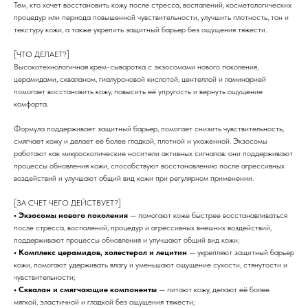
Тем, кто хочет восстановить кожу после стресса, воспалений, косметологических
процедур или периода повышенной чувствительности, улучшить плотность, тон и
текстуру кожи, а также укрепить защитный барьер без ощущения тяжести.
[ЧТО ДЕЛАЕТ?]
Высокотехнологичная крем-сыворотка с экзосомами нового поколения,
церамидами, скваланом, гиалуроновой кислотой, центеллой и ламинарией
помогает восстановить кожу, повысить её упругость и вернуть ощущение
комфорта.
Формула поддерживает защитный барьер, помогает снизить чувствительность,
смягчает кожу и делает её более гладкой, плотной и ухоженной. Экзосомы
работают как микроскопические носители активных сигналов: они поддерживают
процессы обновления кожи, способствуют восстановлению после агрессивных
воздействий и улучшают общий вид кожи при регулярном применении.
[ЗА СЧЕТ ЧЕГО ДЕЙСТВУЕТ?]
• Экзосомы нового поколения
— помогают коже быстрее восстанавливаться
после стресса, воспалений, процедур и агрессивных внешних воздействий,
поддерживают процессы обновления и улучшают общий вид кожи;
• Комплекс церамидов, холестерол и лецитин
— укрепляют защитный барьер
кожи, помогают удерживать влагу и уменьшают ощущение сухости, стянутости и
чувствительности;
• Сквалан и смягчающие компоненты
— питают кожу, делают её более
мягкой, эластичной и гладкой без ощущения тяжести;