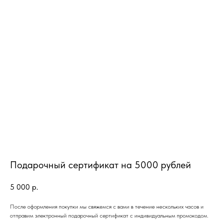
Подарочный сертификат на 5000 рублей
ИНФОРМАЦИЯ
КАТАЛОГ
О нас
Средства для очищения
5 000
р.
Доставка и оплата
Тоники
Сертификаты
Маски
После оформления покупки мы свяжемся с вами в течение нескольких часов и
Кремы и сыворотки
отправим электронный подарочный сертификат с индивидуальным промокодом.
Для бровей и ресниц