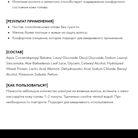
Молочная кислота и аллантоин способствуют поддержанию комфортного
состояния кожи головы.
[РЕЗУЛЬТАТ ПРИМЕНЕНИЯ]
Чистая, спокойная кожа головы без сухости.
Мягкие, более плотные и живые на ощупь волосы.
Комфортное очищение, которое подходит для ежедневного применения.
[СОСТАВ]
Aqua, Cocamidopropyl Betaine, Lauryl Glucoside, Decyl Glucoside, Sodium Lauroyl
Sarcosinate, Aloe Barbadensis Leaf Juice, Glycerin, Cetearyl Alcohol, Hydrolyzed
Wheat Protein, Lactic Acid, Allantoin, Dehydroacetic Acid, Sodium Chloride, Benzyl
Alcohol, Potassium Sorbate, Parfum.
[КАК ПОЛЬЗОВАТЬСЯ?]
Нанесите небольшое количество шампуня на влажные волосы, вспеньте и мягко
массируйте кожу головы 1–2 минуты. Тщательно смойте тёплой водой. При
необходимости повторите. Подходит для ежедневного использования.