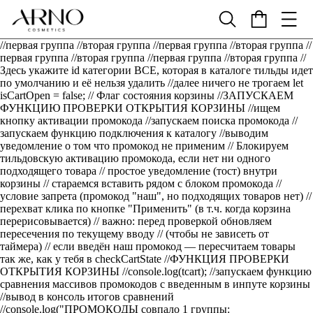
//первая группа
//вторая группа
//первая группа
//вторая группа
//
первая группа
//вторая группа
//первая группа
//вторая группа
//
Здесь укажите id категории ВСЕ, которая в каталоге тильды идет
по умолчанию и её нельзя удалить
//далее ничего не трогаем
let
isCartOpen = false; // Флаг состояния корзины
//ЗАПУСКАЕМ
ФУНКЦИЮ ПРОВЕРКИ ОТКРЫТИЯ КОРЗИНЫ
//ищем
кнопку активации промокода
//запускаем поиска промокода
//
запускаем функцию подключения к каталогу
//выводим
уведомление о том что промокод не применим
// Блокируем
тильдовскую активацию промокода, если нет ни одного
подходящего товара
// простое уведомление (тост) внутри
корзины
// стараемся вставить рядом с блоком промокода
//
условие запрета (промокод "наш", но подходящих товаров нет)
//
перехват клика по кнопке "Применить" (в т.ч. когда корзина
перерисовывается)
// важно: перед проверкой обновляем
пересечения по текущему вводу // (чтобы не зависеть от
таймера)
// если введён наш промокод — пересчитаем товары
так же, как у тебя в checkCartState
//ФУНКЦИЯ ПРОВЕРКИ
ОТКРЫТИЯ КОРЗИНЫ
//console.log(tcart); //запускаем функцию
сравнения массивов промокодов с введенным в инпуте корзины
//вывод в консоль итогов сравнений
//console.log("ПРОМОКОДЫ совпало 1 группы: