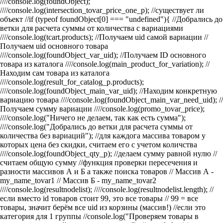
////console.log(foundObject);
////console.log(intersection_tovar_price_one_p); //существует ли
объект //if (typeof foundObject[0] === "undefined"){
//Добрались до
ветки для расчета суммы от количества с вариациями
////console.log(tcart.products); //Получаем uid самой вариации
//
Получаем uid основного товара
////console.log(foundObject_var_uid); //Получаем ID основного
товара из каталога
////console.log(main_product_for_variation); //
Находим сам товара из каталога
////console.log(result_for_catalog_p.products);
////console.log(foundObject_main_var_uid); //Находим конкретную
вариацию товара
////console.log(foundObject_main_var_need_uid);
//
Получаем сумму вариации
////console.log(promo_tovar_price);
////console.log("Ничего не делаем, так как есть сумма");
////console.log("Добрались до ветки для расчета суммы от
количества без вариаций"); //для каждога массива товаром у
которых цена без скидки, считаем его с учетом количства
////console.log(foundObject_qty_p);
//делаем сумму равной нулю
//
считаем общую сумму
//функция проверки пересечения и
разности массивов А и Б а также поиска товаров // Массив А -
my_name_tovar1 // Массив Б - my_name_tovar2
////console.log(resultnodelist); ////console.log(resultnodelist.length); //
если вместо id товаров стоит 99, это все товары
// 99 = все
товары, значит берём все uid из корзины (массив!)
//если это
категория для 1 группы
//console.log("Проверяем товары в