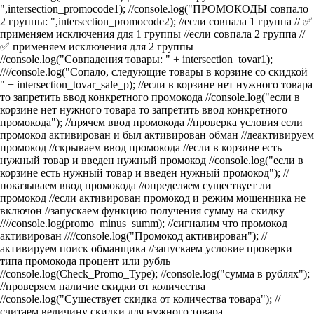
",intersection_promocode1); //console.log("ПРОМОКОДЫ совпало
2 группы: ",intersection_promocode2); //если совпала 1 группа
// ✅
применяем исключения для 1 группы
//если совпала 2 группа
//
✅ применяем исключения для 2 группы
//console.log("Совпадения товары: " + intersection_tovar1);
////console.log("Сопало, следующие товары в корзине со скидкой
" + intersection_tovar_sale_p); //если в корзине нет нужного товара
то запретить ввод конкретного промокода
//console.log("если в
корзине нет нужного товара то запретить ввод конкретного
промокода"); //прячем ввод промокода
//проверка условия если
промокод активирован и был активирован обман
//деактивируем
промокод
//скрываем ввод промокода
//если в корзине есть
нужный товар и введен нужный промокод
//console.log("если в
корзине есть нужный товар и введен нужный промокод"); //
показываем ввод промокода
//определяем существует ли
промокод
//если активирован промокод и режим мошенника не
включон
//запускаем функцию получения сумму на скидку
////console.log(promo_minus_summ); //сигналим что промокод
активирован
////console.log("Промокод активирован"); //
активируем поиск обманщика
//запускаем условие проверки
типа промокода процент или рубль
//console.log(Check_Promo_Type);
//console.log("cумма в рублях");
//проверяем наличие скидки от количества
//console.log("Существует скидка от количества товара");
//
считаем величину скидки для нужного товара