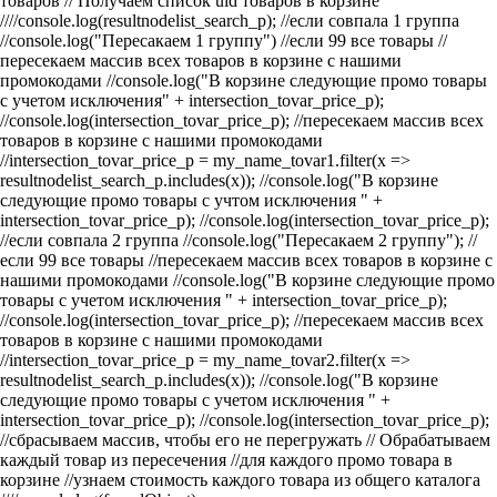
товаров
// Получаем список uid товаров в корзине
////console.log(resultnodelist_search_p);
//если совпала 1 группа
//console.log("Пересакаем 1 группу") //если 99 все товары
//
пересекаем массив всех товаров в корзине с нашими
промокодами
//console.log("В корзине следующие промо товары
с учетом исключения" + intersection_tovar_price_p);
//console.log(intersection_tovar_price_p);
//пересекаем массив всех
товаров в корзине с нашими промокодами
//intersection_tovar_price_p = my_name_tovar1.filter(x =>
resultnodelist_search_p.includes(x));
//console.log("В корзине
следующие промо товары с учтом исключения " +
intersection_tovar_price_p); //console.log(intersection_tovar_price_p);
//если совпала 2 группа
//console.log("Пересакаем 2 группу"); //
если 99 все товары
//пересекаем массив всех товаров в корзине с
нашими промокодами
//console.log("В корзине следующие промо
товары с учетом исключения " + intersection_tovar_price_p);
//console.log(intersection_tovar_price_p);
//пересекаем массив всех
товаров в корзине с нашими промокодами
//intersection_tovar_price_p = my_name_tovar2.filter(x =>
resultnodelist_search_p.includes(x));
//console.log("В корзине
следующие промо товары с учетом исключения " +
intersection_tovar_price_p); //console.log(intersection_tovar_price_p);
//сбрасываем массив, чтобы его не перегружать
// Обрабатываем
каждый товар из пересечения //для каждого промо товара в
корзине
//узнаем стоимость каждого товара из общего каталога