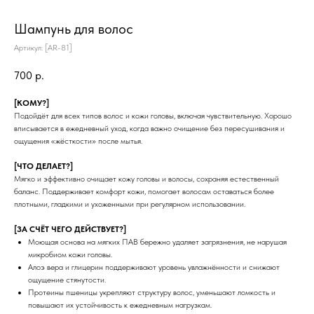
Шампунь для волос
Артикул:
[AR-81]
700
р.
[КОМУ?]
Подойдёт для всех типов волос и кожи головы, включая чувствительную. Хорошо
вписывается в ежедневный уход, когда важно очищение без пересушивания и
ощущения «жёсткости» после мытья.
[ЧТО ДЕЛАЕТ?]
Мягко и эффективно очищает кожу головы и волосы, сохраняя естественный
баланс. Поддерживает комфорт кожи, помогает волосам оставаться более
плотными, гладкими и ухоженными при регулярном использовании.
[ЗА СЧЁТ ЧЕГО ДЕЙСТВУЕТ?]
Моющая основа на мягких ПАВ бережно удаляет загрязнения, не нарушая
микробиом кожи головы.
Алоэ вера и глицерин поддерживают уровень увлажнённости и снижают
ощущение стянутости.
Протеины пшеницы укрепляют структуру волос, уменьшают ломкость и
повышают их устойчивость к ежедневным нагрузкам.