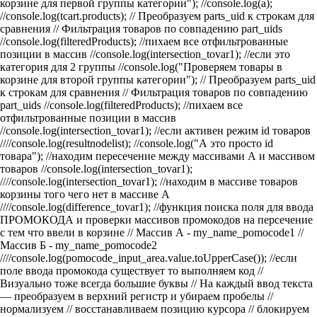
корзине для первой группы категории"); //console.log(a);
//console.log(tcart.products); // Преобразуем parts_uid к строкам для
сравнения
// Фильтрация товаров по совпадению part_uids
//console.log(filteredProducts);
//пихаем все отфильтрованные
позиции в массив
//console.log(intersection_tovar1);
//если это
категория для 2 группы
//console.log("Проверяем товары в
корзине для второй группы категории"); // Преобразуем parts_uid
к строкам для сравнения
// Фильтрация товаров по совпадению
part_uids
//console.log(filteredProducts);
//пихаем все
отфильтрованные позиции в массив
//console.log(intersection_tovar1);
//если активен режим id товаров
////console.log(resultnodelist);
//console.log("А это просто id
товара"); //находим пересечение между массивами А и массивом
товаров
//console.log(intersection_tovar1);
////console.log(intersection_tovar1); //находим в массиве товаров
корзины того чего нет в массиве А
////console.log(difference_tovar1);
//функция поиска поля для ввода
ПРОМОКОДА и проверки массивов промокодов на персечение
c тем что ввели в корзине // Массив А - my_name_pomocode1 //
Массив Б - my_name_pomocode2
////console.log(pomocode_input_area.value.toUpperCase()); //если
поле ввода промокода существует то выполняем код
//
Визуально тоже всегда большие буквы
// На каждый ввод текста
— преобразуем в верхний регистр и убираем пробелы
//
нормализуем
// восстанавливаем позицию курсора
// блокируем