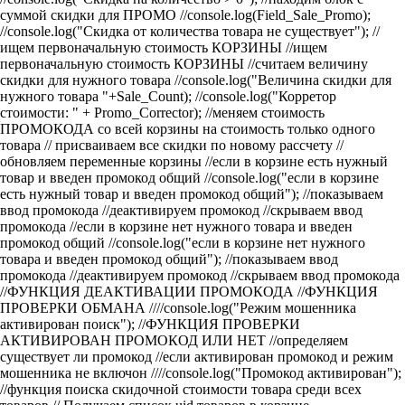
суммой скидки для ПРОМО
//console.log(Field_Sale_Promo);
//console.log("Cкидка от количества товара не существует");
//
ищем первоначальную стоимость КОРЗИНЫ
//ищем
первоначальную стоимость КОРЗИНЫ
//считаем величину
скидки для нужного товара
//console.log("Величина скидки для
нужного товара "+Sale_Count);
//console.log("Корретор
стоимости: " + Promo_Corrector); //меняем стоимость
ПРОМОКОДА со всей корзины на стоимость только одного
товара
// присваиваем все скидки по новому рассчету
//
обновляем переменные корзины
//если в корзине есть нужный
товар и введен промокод общий
//console.log("если в корзине
есть нужный товар и введен промокод общий"); //показываем
ввод промокода
//деактивируем промокод
//скрываем ввод
промокода
//если в корзине нет нужного товара и введен
промокод общий
//console.log("если в корзине нет нужного
товара и введен промокод общий"); //показываем ввод
промокода
//деактивируем промокод
//скрываем ввод промокода
//ФУНКЦИЯ ДЕАКТИВАЦИИ ПРОМОКОДА
//ФУНКЦИЯ
ПРОВЕРКИ ОБМАНА
////console.log("Режим мошенника
активирован поиск");
//ФУНКЦИЯ ПРОВЕРКИ
АКТИВИРОВАН ПРОМОКОД ИЛИ НЕТ
//определяем
существует ли промокод
//если активирован промокод и режим
мошенника не включон
////console.log("Промокод активирован");
//функция поиска скидочной стоимости товара среди всех