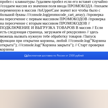
пробел с клавиатуры
//удаляем пробел если его вставят случайно
//создаем массив из значения поля ввода ПРОМОКОДА
//пихаем
переменную в массив //toUpperCase значит все чтобы было с
большой буквы
////console.log(promocode_cart_array); //проверка
на пересечение с первым массивом ПРОМОКОДОВ
//проверка
на пересечение с вторым массивом ПРОМОКОДОВ
//
ПОДКЛЮЧЕНИЕ И ВЫГРУЗКА ТОВАРОВ В массив
// Если
есть следующая страница, загружаем её рекурсивно
// здесь
можешь вызвать нужную тебе обработку товаров
//Запуск
функции при открытии корзины, любой
////console.log("Корзина
открыта");
////console.log("Корзина закрыта");
// Старт проверки
корзины
Бесплатная доставка по России от 2500 рублей
ИНФОРМАЦИЯ
КАТАЛОГ
О нас
Средства для очищения
Доставка и оплата
Тоники