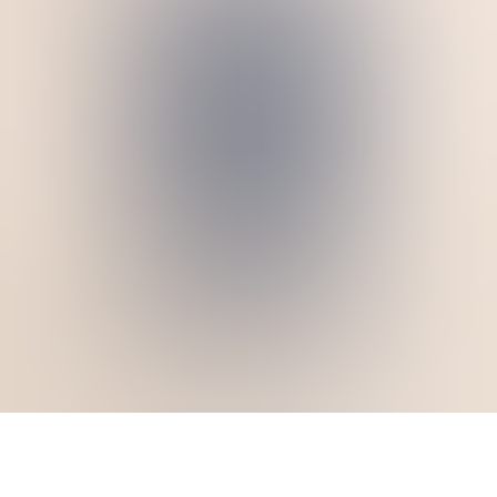
Сертификаты
Маски
Кремы и сыворотки
Для бровей и ресниц
Для тела
Для волос
Договор-оферта
NOVABAR
ГДЕ КУПИТЬ ЕЩЕ?
Wildberries
Ozon
КОНТАКТЫ
+7 812 920-41-46
ARNO COSMETICS ®
чат поддержки в Телеграм
Все права защищены