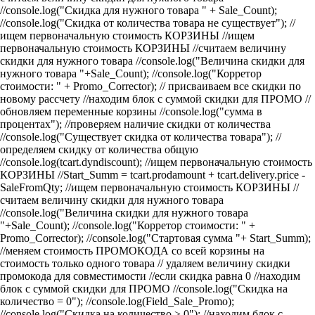
//console.log("Скидка для нужного товара " + Sale_Count);
//console.log("Cкидка от количества товара не существует");
//
ищем первоначальную стоимость КОРЗИНЫ
//ищем
первоначальную стоимость КОРЗИНЫ
//считаем величину
скидки для нужного товара
//console.log("Величина скидки для
нужного товара "+Sale_Count);
//console.log("Корретор
стоимости: " + Promo_Corrector); // присваиваем все скидки по
новому рассчету
//находим блок с суммой скидки для ПРОМО
//
обновляем переменные корзины
//console.log("cумма в
процентах"); //проверяем наличие скидки от количества
//console.log("Существует скидка от количества товара"); //
определяем скидку от количества общую
//console.log(tcart.dyndiscount);
//ищем первоначальную стоимость
КОРЗИНЫ
//Start_Summ = tcart.prodamount + tcart.delivery.price -
SaleFromQty;
//ищем первоначальную стоимость КОРЗИНЫ
//
считаем величину скидки для нужного товара
//console.log("Величина скидки для нужного товара
"+Sale_Count);
//console.log("Корретор стоимости: " +
Promo_Corrector); //console.log("Стартовая сумма "+ Start_Summ);
//меняем стоимость ПРОМОКОДА со всей корзины на
стоимость только одного товара
// удаляем величину скидки
промокода для совместимости
//если скидка равна 0
//находим
блок с суммой скидки для ПРОМО //console.log("Скидка на
количество = 0");
//console.log(Field_Sale_Promo);
//console.log("Скидка на количество > 0"); //находим блок с