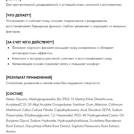
Для чувствительной, раздражённой и уставшей кожи, склонной к воспалениям.
[ЧТО ДЕЛАЕТ?]
Успокаивает и смягчает кожу, снимает покраснение и раздражение,
восстанавливает барьерные функции, глубоко увлажняет и защищает от внешних
факторов.
[ЗА СЧЕТ ЧЕГО ДЕЙСТВУЕТ?]
Фильтрат морского фенхеля насыщает кожу минералами и обладает
антивозрастным эффектом;
Алантоин и экстракты растений смягчают и восстанавливают кожу;
Увлажняющая основа сохраняет влагу и повышает комфорт.
[РЕЗУЛЬТАТ ПРИМЕНЕНИЯ]
Спокойная, ухоженная и мягкая кожа без ощущения стянутости.
[СОСТАВ]
Water, Glycerin, Methylpropanediol, Bis-PEG-15 Methyl Ether Dimethicone,
Acrylates/C10-30 Alkyl Acrylate Crosspolymer, Xanthan Gum, Allantoin, Crithmum
Maritimum Callus Culture Filtrate, Caprylhydroxamic Acid, Disodium EDTA, Sodium
Polyacrylate, Ethylhexylglycerin, 1,2-Hexanediol, PEG-40 Hydrogenated Castor Oil,
Butylene Glycol, Sodium Hydroxide, Hydroxyethylcellulose, Scutellaria Baicalensis
ИНФОРМАЦИЯ
КАТАЛОГ
Root Extract, Glycyrrhiza Inflata Root Extract, Sophora Flavescens Root Extract,
О нас
Средства для очищения
Aroma.
Доставка и оплата
Тоники