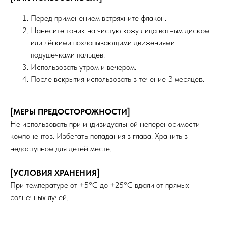
Договор-оферта
NOVABAR
Перед применением встряхните флакон.
ГДЕ КУПИТЬ ЕЩЕ?
Нанесите тоник на чистую кожу лица ватным диском
Wildberries
или лёгкими похлопывающими движениями
Ozon
подушечками пальцев.
Использовать утром и вечером.
КОНТАКТЫ
+7 812 920-41-46
После вскрытия использовать в течение 3 месяцев.
ARNO COSMETICS ®
чат поддержки в Телеграм
Все права защищены
[МЕРЫ ПРЕДОСТОРОЖНОСТИ]
Не использовать при индивидуальной непереносимости
компонентов. Избегать попадания в глаза. Хранить в
недоступном для детей месте.
[УСЛОВИЯ ХРАНЕНИЯ]
При температуре от +5°С до +25°С вдали от прямых
солнечных лучей.