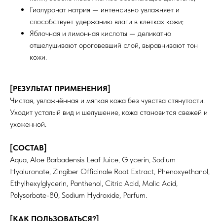
Гиалуронат натрия — интенсивно увлажняет и
способствует удержанию влаги в клетках кожи;
Яблочная и лимонная кислоты — деликатно
отшелушивают ороговевший слой, выравнивают тон
кожи.
[РЕЗУЛЬТАТ ПРИМЕНЕНИЯ]
Чистая, увлажнённая и мягкая кожа без чувства стянутости.
Уходит усталый вид и шелушение, кожа становится свежей и
ухоженной.
[СОСТАВ]
Aqua, Aloe Barbadensis Leaf Juice, Glycerin, Sodium
ИНФОРМАЦИЯ
КАТАЛОГ
О нас
Средства для очищения
Hyaluronate, Zingiber Officinale Root Extract, Phenoxyethanol,
Доставка и оплата
Тоники
Ethylhexylglycerin, Panthenol, Citric Acid, Malic Acid,
Сертификаты
Маски
Кремы и сыворотки
Polysorbate-80, Sodium Hydroxide, Parfum.
Для бровей и ресниц
Для тела
Для волос
[КАК ПОЛЬЗОВАТЬСЯ?]