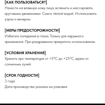
[КАК ПОЛЬЗОВАТЬСЯ?]
ГДЕ КУПИТЬ ЕЩЕ?
Нанести на влажную кожу лица, вспенить и массировать
Wildberries
круговыми движениями. Смыть тёплой водой. Использовать
Ozon
утром и вечером.
КОНТАКТЫ
+7 812 920-41-46
[МЕРЫ ПРЕДОСТОРОЖНОСТИ]
ARNO COSMETICS ®
чат поддержки в Телеграм
Все права защищены
Избегать попадания в глаза. Только для наружного
применения. При раздражении прекратить использование.
[УСЛОВИЯ ХРАНЕНИЯ]
Хранить при температуре от +5°C до +25°C, вдали от
солнечных лучей.
[СРОК ГОДНОСТИ]
3 года
Дата производства указана на упаковке