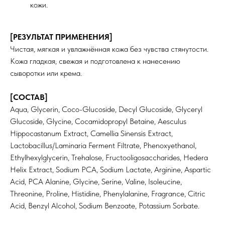
кожи.
[РЕЗУЛЬТАТ ПРИМЕНЕНИЯ]
Чистая, мягкая и увлажнённая кожа без чувства стянутости.
Кожа гладкая, свежая и подготовлена к нанесению
сыворотки или крема.
[СОСТАВ]
Aqua, Glycerin, Coco-Glucoside, Decyl Glucoside, Glyceryl
Glucoside, Glycine, Cocamidopropyl Betaine, Aesculus
Hippocastanum Extract, Camellia Sinensis Extract,
Lactobacillus/Laminaria Ferment Filtrate, Phenoxyethanol,
ИНФОРМАЦИЯ
КАТАЛОГ
Ethylhexylglycerin, Trehalose, Fructooligosaccharides, Hedera
О нас
Средства для очищения
Доставка и оплата
Тоники
Helix Extract, Sodium PCA, Sodium Lactate, Arginine, Aspartic
Сертификаты
Маски
Acid, PCA Alanine, Glycine, Serine, Valine, Isoleucine,
Кремы и сыворотки
Для бровей и ресниц
Threonine, Proline, Histidine, Phenylalanine, Fragrance, Citric
Для тела
Acid, Benzyl Alcohol, Sodium Benzoate, Potassium Sorbate.
Для волос
Договор-оферта
NOVABAR