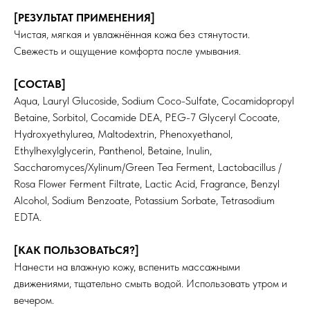
[РЕЗУЛЬТАТ ПРИМЕНЕНИЯ]
Чистая, мягкая и увлажнённая кожа без стянутости.
Свежесть и ощущение комфорта после умывания.
[СОСТАВ]
Aqua, Lauryl Glucoside, Sodium Coco-Sulfate, Cocamidopropyl
Betaine, Sorbitol, Cocamide DEA, PEG-7 Glyceryl Cocoate,
Hydroxyethylurea, Maltodextrin, Phenoxyethanol,
Ethylhexylglycerin, Panthenol, Betaine, Inulin,
ИНФОРМАЦИЯ
КАТАЛОГ
Saccharomyces/Xylinum/Green Tea Ferment, Lactobacillus /
О нас
Средства для очищения
Доставка и оплата
Тоники
Rosa Flower Ferment Filtrate, Lactic Acid, Fragrance, Benzyl
Сертификаты
Маски
Alcohol, Sodium Benzoate, Potassium Sorbate, Tetrasodium
Кремы и сыворотки
Для бровей и ресниц
EDTA.
Для тела
Для волос
[КАК ПОЛЬЗОВАТЬСЯ?]
Договор-оферта
NOVABAR
Нанести на влажную кожу, вспенить массажными
ГДЕ КУПИТЬ ЕЩЕ?
движениями, тщательно смыть водой. Использовать утром и
Wildberries
вечером.
Ozon