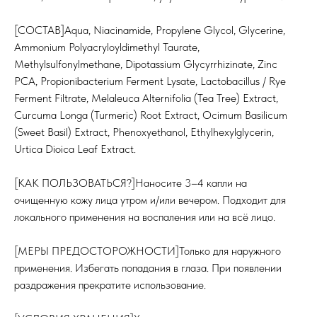
[СОСТАВ]Aqua, Niacinamide, Propylene Glycol, Glycerine,
Ammonium Polyacryloyldimethyl Taurate,
Methylsulfonylmethane, Dipotassium Glycyrrhizinate, Zinc
PCA, Propionibacterium Ferment Lysate, Lactobacillus / Rye
Ferment Filtrate, Melaleuca Alternifolia (Tea Tree) Extract,
Curcuma Longa (Turmeric) Root Extract, Ocimum Basilicum
(Sweet Basil) Extract, Phenoxyethanol, Ethylhexylglycerin,
ИНФОРМАЦИЯ
КАТАЛОГ
Urtica Dioica Leaf Extract.
О нас
Средства для очищения
Доставка и оплата
Тоники
Сертификаты
Маски
[КАК ПОЛЬЗОВАТЬСЯ?]Наносите 3–4 капли на
Кремы и сыворотки
Для бровей и ресниц
очищенную кожу лица утром и/или вечером. Подходит для
Для тела
локального применения на воспаления или на всё лицо.
Для волос
Договор-оферта
NOVABAR
[МЕРЫ ПРЕДОСТОРОЖНОСТИ]Только для наружного
ГДЕ КУПИТЬ ЕЩЕ?
применения. Избегать попадания в глаза. При появлении
Wildberries
раздражения прекратите использование.
Ozon