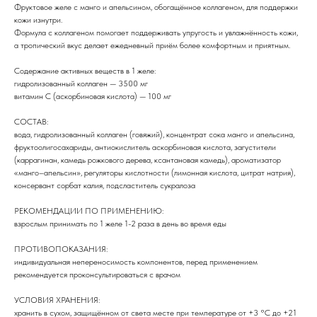
Фруктовое желе с манго и апельсином, обогащённое коллагеном, для поддержки
кожи изнутри.
Формула с коллагеном помогает поддерживать упругость и увлажнённость кожи,
а тропический вкус делает ежедневный приём более комфортным и приятным.
Содержание активных веществ в 1 желе:
гидролизованный коллаген — 3500 мг
витамин C (аскорбиновая кислота) — 100 мг
СОСТАВ:
вода, гидролизованный коллаген (говяжий), концентрат сока манго и апельсина,
фруктоолигосахариды, антиокислитель аскорбиновая кислота, загустители
ИНФОРМАЦИЯ
КАТАЛОГ
(каррагинан, камедь рожкового дерева, ксантановая камедь), ароматизатор
О нас
Средства для очищения
«манго–апельсин», регуляторы кислотности (лимонная кислота, цитрат натрия),
Доставка и оплата
Тоники
консервант сорбат калия, подсластитель сукралоза
Сертификаты
Маски
Кремы и сыворотки
РЕКОМЕНДАЦИИ ПО ПРИМЕНЕНИЮ:
Для бровей и ресниц
взрослым принимать по 1 желе 1-2 раза в день во время еды
Для тела
Для волос
Договор-оферта
NOVABAR
ПРОТИВОПОКАЗАНИЯ:
индивидуальная непереносимость компонентов, перед применением
рекомендуется проконсультироваться с врачом
ГДЕ КУПИТЬ ЕЩЕ?
Wildberries
УСЛОВИЯ ХРАНЕНИЯ:
Ozon
хранить в сухом, защищённом от света месте при температуре от +3 °C до +21