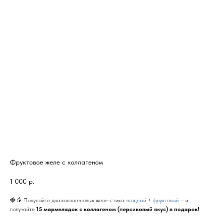
Фруктовое желе с коллагеном
1 000
р.
🍓🥭 Покупайте два коллагеновых желе-стика:
ягодный
+
фруктовый
– и
получайте
15 мармеладок с коллагеном (персиковый вкус) в подарок!