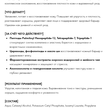
комплексное омоложение, восстановление плотности кожи и выраженный уход.
[ЧТО ДЕЛАЕТ?]
Увлажняет, питает и восстанавливает кожу. Повышает её упругость и плотность,
разглаживает морщины, укрепляет овал лица и поддерживает здоровый барьер.
Идеален как дневной и ночной уход.
[ЗА СЧЁТ ЧЕГО ДЕЙСТВУЕТ?]
Пептиды Palmitoyl Hexapeptide-12, Tetrapeptide-7, Tripeptide-1
стимулируют синтез коллагена и эластина, борются с морщинами и
возрастными изменениями;
Церамиды, фосфолипиды и масло ши
восстанавливают кожный барьер и
удерживают влагу;
Ферментированные экстракты морских водорослей и зелёного чая
насыщают минералами и защищают от стресса;
Аминокислоты и гиалуроновая кислота
улучшают текстуру кожи и
глубоко увлажняют.
[РЕЗУЛЬТАТ ПРИМЕНЕНИЯ]
Упругая, напитанная и гладкая кожа. Выравнивание тона и текстуры, уменьшение
морщин, ощущение комфорта и ухоженности.
[СОСТАВ]
Aqua, Cetearyl Alcohol, Potassium Cetyl Phosphate, Isoamyl Laurate, Propylene