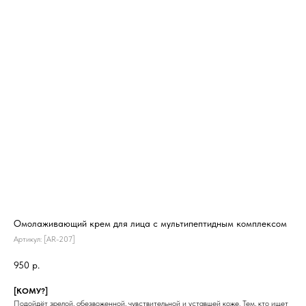
Омолаживающий крем для лица с мультипептидным комплексом
Артикул:
[AR-207]
950
р.
[КОМУ?]
Подойдёт зрелой, обезвоженной, чувствительной и уставшей коже. Тем, кто ищет