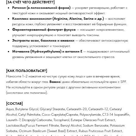
[ЗА СЧЁТ ЧЕГО ДЕЙСТВУЕТ?]
Ретинол (в липосомальной форме)
— ускоряет регенерацию, работает с
текстурой кожи и оказывает мощный антивозрастной эффект.
Комплекс аминокислот (Arginine, Alanine, Serine и др.)
— восполняет
ресурсы кожи, глубоко увлажняет и восстанавливает её барьерные функции.
Ферментированный фильтрат фукуса
— насыщает микроэлементами,
улучшает микроциркуляцию и помогает выводить токсины.
Экстракты асаи, базилика и ежевики
— обеспечивают антиоксидантную
поддержку, успокаивают и тонизируют.
Мочевина (Hydroxyethylurea) и витамин Е
— поддерживают оптимальный
уровень увлажнения и защищают клетки от окислительного стресса.
[КАК ПОЛЬЗОВАТЬСЯ?]
ИНФОРМАЦИЯ
КАТАЛОГ
Наносите 1–2 нажатия на чистую сухую кожу лица и шеи в вечернее время,
О нас
Средства для очищения
избегая области вокруг глаз.
Важно:
днем обязательно используйте крем с SPF.
Доставка и оплата
Тоники
Не используйте в одном ритуале ухода с другими активными компонентами
Сертификаты
Маски
(кислотами или пилингами).
Кремы и сыворотки
Для бровей и ресниц
[СОСТАВ]
Для тела
Aqua, Butylene Glycol, Glyceryl Stearate, Ceteareth-20, Ceteareth-12, Cetearyl
Для волос
Alcohol, Cetyl Palmitate, Coco-Caprylate/Caprate, Polyacrylamide, C13-14 Isoparaffin,
Договор-оферта
NOVABAR
Laureth-7, Dicaprylyl Carbonate, Tocopherol, Euterpe Oleracea Fruit Extract,
Lactobacillus/Fucus Ferment Filtrate, Benzyl Alcohol, Sodium Benzoate, Potassium
ГДЕ КУПИТЬ ЕЩЕ?
Sorbate, Ocimum Basilicum (Sweet Basil) Extract, Rubus Fruticosus Fruit Extract,
Wildberries