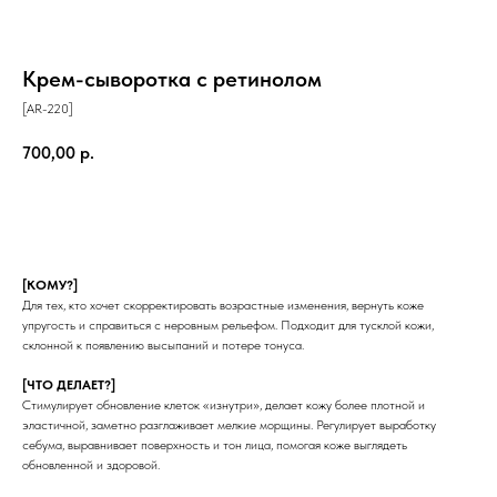
Крем-сыворотка c ретинолом
[AR-220]
700,00
р.
КУПИТЬ
[КОМУ?]
Для тех, кто хочет скорректировать возрастные изменения, вернуть коже
упругость и справиться с неровным рельефом. Подходит для тусклой кожи,
склонной к появлению высыпаний и потере тонуса.
[ЧТО ДЕЛАЕТ?]
Стимулирует обновление клеток «изнутри», делает кожу более плотной и
эластичной, заметно разглаживает мелкие морщины. Регулирует выработку
себума, выравнивает поверхность и тон лица, помогая коже выглядеть
обновленной и здоровой.