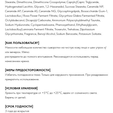
Stearate, Dimethicone, Dimethicone Crosspolymer, Caprylic/Capric Triglyceride,
Hydrogenated Lecithin, Glycerin, 1,2-Hexanediol, Sucrose Stearate, Ceramide NP,
ИНФОРМАЦИЯ
КАТАЛОГ
Ceramide AP, Ceramide AS, Ceramide NG, Glycosphingolipids, Biosaccharide Gum-1,
О нас
Средства для очищения
Lactobacillus / Rosa Flower Ferment Filtrate, Glycyrrhiza Glabra Fermented Filtrate,
Доставка и оплата
Тоники
Octyldodecanol, Dicaprylyl Carbonate, Ammonium Polyacryloyldimethyl Taurate,
Сертификаты
Маски
Sodium Hyaluronate, Cyclopentasiloxane, Phenoxyethanol, Ethylhexylglycerin,
Кремы и сыворотки
Lactobacillus/Laminaria Ferment Filtrate, Troxerutin, Trehalose, Dipotassium
Для бровей и ресниц
Glycyrrhizinate, Fragrance, Benzyl Alcohol, Sodium Benzoate, Potassium Sorbate.
Для тела
Для волос
[КАК ПОЛЬЗОВАТЬСЯ?]
Договор-оферта
NOVABAR
Наносите небольшое количество сыворотки на чистую кожу лица и шеи утром и/
или вечером. Мягко
ГДЕ КУПИТЬ ЕЩЕ?
распределите до полного впитывания. Рекомендуется использовать перед
Wildberries
нанесением крема.
Ozon
[МЕРЫ ПРЕДОСТОРОЖНОСТИ]
КОНТАКТЫ
Избегать попадания в глаза. Только для наружного применения. При раздражении
+7 812 920-41-46
прекратить использование.
ARNO COSMETICS ®
чат поддержки в Телеграм
Все права защищены
[УСЛОВИЯ ХРАНЕНИЯ]
Хранить при температуре от +5°C до +25°C, вдали от солнечного света.
Беречь от детей.
[СРОК ГОДНОСТИ]
3 года до вскрытия