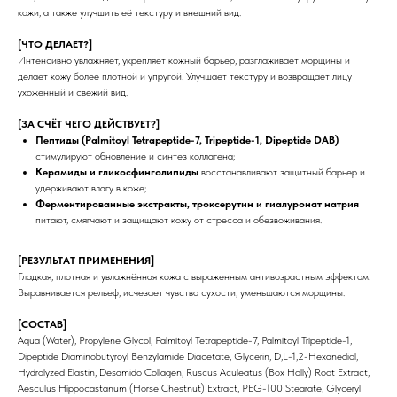
кожи, а также улучшить её текстуру и внешний вид.
[ЧТО ДЕЛАЕТ?]
Интенсивно увлажняет, укрепляет кожный барьер, разглаживает морщины и
делает кожу более плотной и упругой. Улучшает текстуру и возвращает лицу
ухоженный и свежий вид.
[ЗА СЧЁТ ЧЕГО ДЕЙСТВУЕТ?]
Пептиды (Palmitoyl Tetrapeptide-7, Tripeptide-1, Dipeptide DAB)
стимулируют обновление и синтез коллагена;
Керамиды и гликосфинголипиды
восстанавливают защитный барьер и
удерживают влагу в коже;
Ферментированные экстракты, троксерутин и гиалуронат натрия
питают, смягчают и защищают кожу от стресса и обезвоживания.
[РЕЗУЛЬТАТ ПРИМЕНЕНИЯ]
Гладкая, плотная и увлажнённая кожа с выраженным антивозрастным эффектом.
Выравнивается рельеф, исчезает чувство сухости, уменьшаются морщины.
[СОСТАВ]
Aqua (Water), Propylene Glycol, Palmitoyl Tetrapeptide-7, Palmitoyl Tripeptide-1,
Dipeptide Diaminobutyroyl Benzylamide Diacetate, Glycerin, D,L-1,2-Hexanediol,
Hydrolyzed Elastin, Desamido Collagen, Ruscus Aculeatus (Box Holly) Root Extract,
Aesculus Hippocastanum (Horse Chestnut) Extract, PEG-100 Stearate, Glyceryl