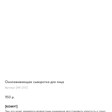
Омолаживающая сыворотка для лица
Артикул:
[AR-205]
950
р.
[КОМУ?]
Тем, кто хочет замедлить возрастные изменения, восстановить упругость и тонус