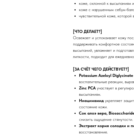
коже, склонной к высыпаниям 
коже с нарушенным себум-бал
чувствительной коже, которой
[ЧТО ДЕЛАЕТ?]
Освежает и успокаивает кожу пос
поддерживать комфортное состоян
высыпаний, увлажняет и подготавл
липкости, подходит для ежедневно
[ЗА СЧЁТ ЧЕГО ДЕЙСТВУЕТ?]
Potassium Azeloyl Diglycina
воспалительные реакции, вырав
Zinc PCA
участвует в регулиро
высыпаниям.
Ниацинамид
укрепляет защит
состояние кожи.
Сок алоэ вера, Biosaccharid
снизить ощущение стянутости.
Экстракт корня солодки и п
восстановление.