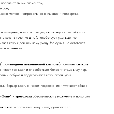
и воспалительным элементам;
ансом;
 важно мягкое, неагрессивное очищение и поддержка.
ле очищения, помогает регулировать выработку себума и
ие кожи в течение дня. Способствует уменьшению
ивает кожу к дальнейшему уходу. Не сушит, не оставляет
го применения.
te (производная азелаиновой кислоты)
помогает снижать
нивает тон кожи и способствует более чистому виду пор.
вании себума и поддерживает кожу, склонную к
ный барьер кожи, снижает покраснения и улучшает общее
e Gum-1 и трегалоза
обеспечивают увлажнение и помогают
антенол
успокаивают кожу и поддерживают её