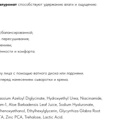
алуронат
способствуют удержанию влаги и ощущению
 сбалансированной;
 пересушивания;
лениям;
нности и комфорта.
у лица с помощью ватного диска или ладонями.
 перед нанесением сыворотки и крема.
assium Azeloyl Diglycinate, Hydroxyethyl Urea, Niacinamide,
m-1, Aloe Barbadensis Leaf Juice, Sodium Hyaluronate,
henoxyethanol, Ethylhexylglycerin, Glycyrrhiza Glabra Root
TA, Zinc PCA, Trehalose, Lactic Acid.