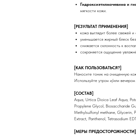
Гидроксиэтилмочевина и ги
мягкости кожи.
[РЕЗУЛЬТАТ ПРИМЕНЕНИЯ]
кожа выглядит более свежей и
уменьшается жирный блеск без
снижается склонность к воспа
сохраняется ощущение увлажнё
[КАК ПОЛЬЗОВАТЬСЯ?]
Наносите тоник на очищенную кож
Используйте утром и/или вечером
[СОСТАВ]
Aqua, Urtica Dioica Leaf Aqua, Pot
Propylene Glycol, Biosaccharide Gu
Methylsulfonyl methane, Glycerin, P
Extract, Panthenol, Tetrasodium ED
[МЕРЫ ПРЕДОСТОРОЖНОСТИ]