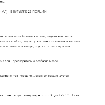
яты.
 МЛ) - В БУТЫЛКЕ 25 ПОРЦИЙ
окислитель аскорбиновая кислота, медные комплексы
ито» и «лайм», регулятор кислотности лимонная кислота,
тель ксантановая камедь, подсластитель сукралоза
з в день, предварительно разбавив в воде
 компонентов, перед применением рекомендуется
света месте при температуре от +3 °С до +25 °С. После