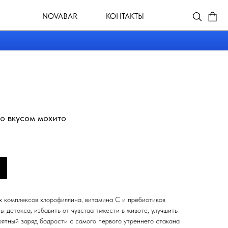
VABAR
КОНТАКТЫ
о вкусом мохито
 комплексов хлорофиллина, витамина C и пребиотиков
ы детокса, избавить от чувства тяжести в животе, улучшить
оятный заряд бодрости с самого первого утреннего стакана