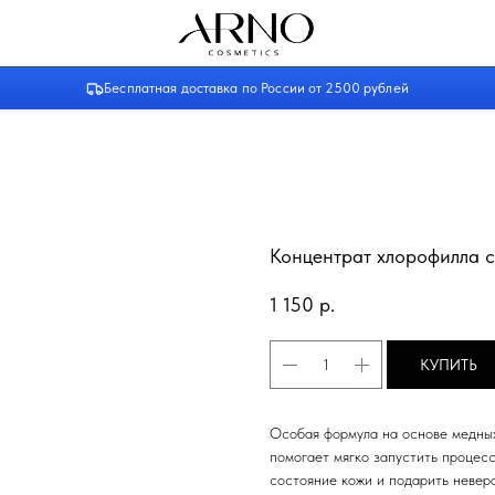
NO
Бесплатная доставка по России от 2500 рублей
Концентрат хлорофилла с
1 150
р.
КУПИТЬ
Особая формула на основе медных
помогает мягко запустить процесс
состояние кожи и подарить невер